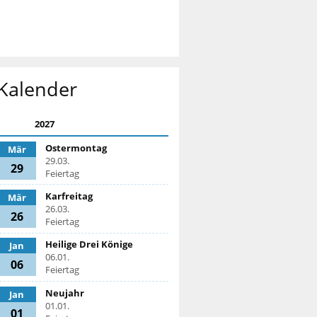
Kalender
2027
Ostermontag
Mär
29.03.
29
Feiertag
Karfreitag
Mär
26.03.
26
Feiertag
Heilige Drei Könige
Jan
06.01.
06
Feiertag
Neujahr
Jan
01.01.
01