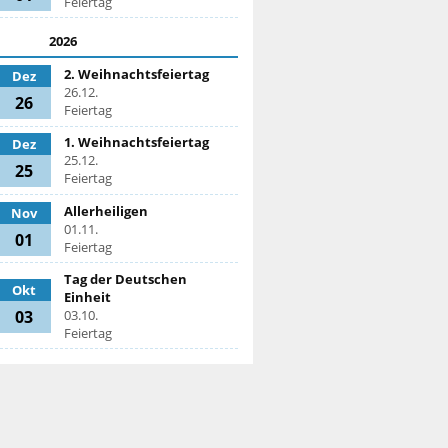
Feiertag
2026
2. Weihnachtsfeiertag
Dez
26.12.
26
Feiertag
1. Weihnachtsfeiertag
Dez
25.12.
25
Feiertag
Allerheiligen
Nov
01.11.
01
Feiertag
Tag der Deutschen
Okt
Einheit
03
03.10.
Feiertag