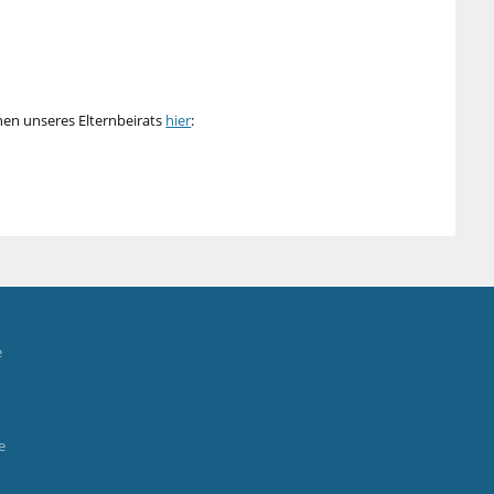
onen unseres Elternbeirats
hier
:
e
e