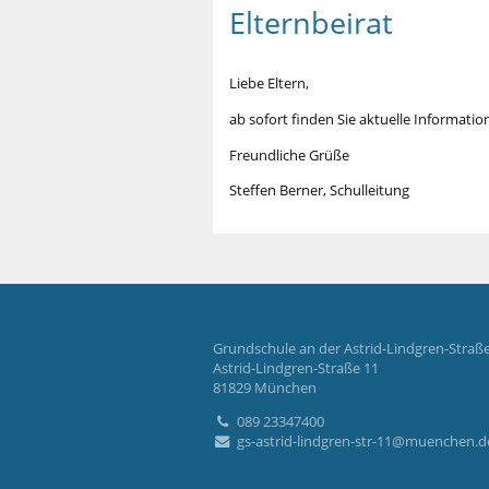
Elternbeirat
Liebe Eltern,
ab sofort finden Sie aktuelle Informati
Freundliche Grüße
Steffen Berner, Schulleitung
Grundschule an der Astrid-Lindgren-Straß
Astrid-Lindgren-Straße 11
81829 München
089 23347400
gs-astrid-lindgren-str-11@muenchen.d