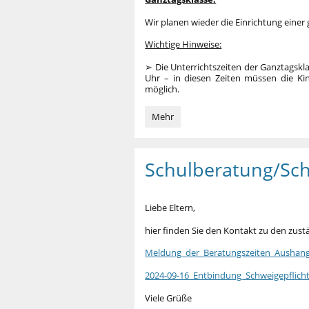
Wir planen wieder die Einrichtung eine
Wichtige Hinweise:
➢ Die Unterrichtszeiten der Ganztagskla
Uhr – in diesen Zeiten müssen die Ki
möglich.
Wichtige
Mehr
Informationen
zur
Schuleinschreibung
Schulberatung/Sch
2026/2027:
Liebe Eltern,
hier finden Sie den Kontakt zu den zus
Meldung_der_Beratungszeiten_Aushang
2024-09-16_Entbindung_Schweigepflicht
Viele Grüße