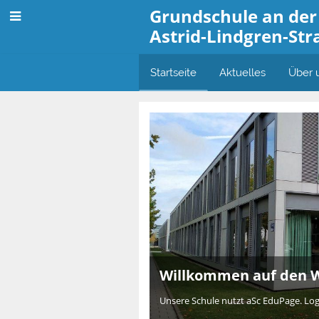
Grundschule an der
Astrid-Lindgren-Str
Startseite
Aktuelles
Über 
Startseite
Willkommen auf den W
Unsere Schule nutzt aSc EduPage. Logge