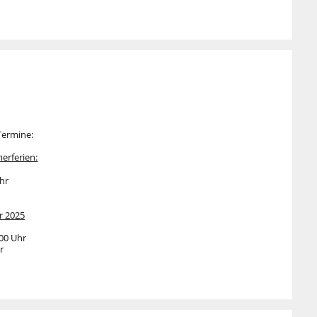
Termine:
erferien:
Uhr
r 2025
.00 Uhr
r