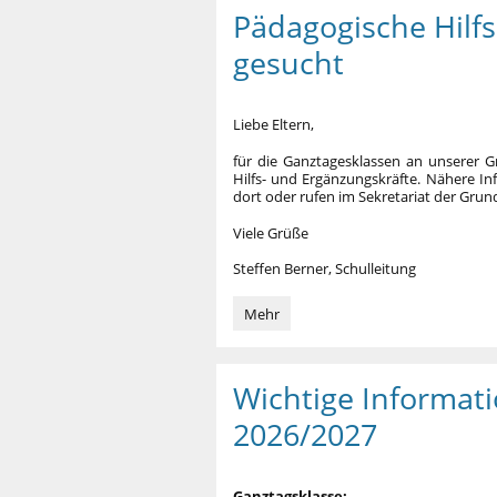
Pädagogische Hilf
gesucht
Liebe Eltern,
für die Ganztagesklassen an unserer 
Hilfs- und Ergänzungskräfte. Nähere Inf
dort oder rufen im Sekretariat der Grun
Viele Grüße
Steffen Berner, Schulleitung
Pädagogische
Mehr
Hilfs-
und
Ergänzungskräfte
Wichtige Informat
gesucht:
2026/2027
Ganztagsklasse: